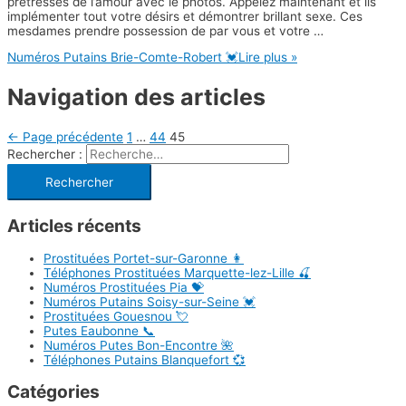
prêtresses de l’amour avec le photos. Appelez maintenant et ils
implémenter tout votre désirs et démontrer brillant sexe. Ces
mesdames prendre possession de par vous et votre …
Numéros Putains Brie-Comte-Robert 💓
Lire plus »
Navigation des articles
←
Page précédente
1
…
44
45
Rechercher :
Articles récents
Prostituées Portet-sur-Garonne 👩
Téléphones Prostituées Marquette-lez-Lille 🍒
Numéros Prostituées Pia 💝
Numéros Putains Soisy-sur-Seine 💓
Prostituées Gouesnou 💘
Putes Eaubonne 📞
Numéros Putes Bon-Encontre 🌺
Téléphones Putains Blanquefort 💞
Catégories